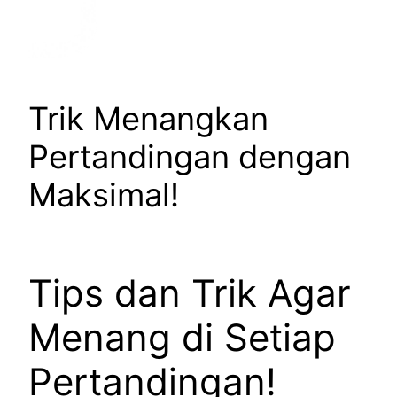
Trik Menangkan
Pertandingan dengan
Maksimal!
Tips dan Trik Agar
Menang di Setiap
Pertandingan!