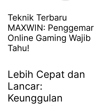
Teknik Terbaru
MAXWIN: Penggemar
Online Gaming Wajib
Tahu!
Lebih Cepat dan
Lancar:
Keunggulan