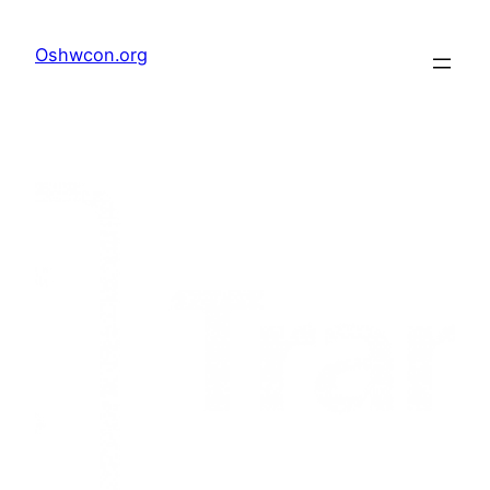
Skip
to
Oshwcon.org
content