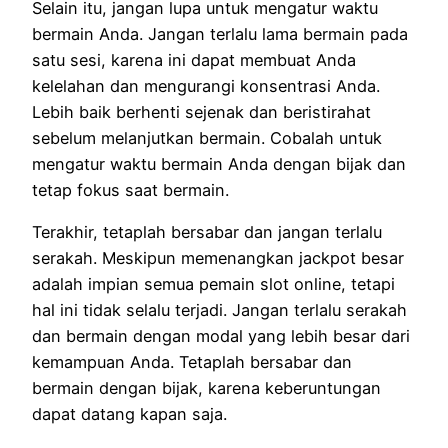
Selain itu, jangan lupa untuk mengatur waktu
bermain Anda. Jangan terlalu lama bermain pada
satu sesi, karena ini dapat membuat Anda
kelelahan dan mengurangi konsentrasi Anda.
Lebih baik berhenti sejenak dan beristirahat
sebelum melanjutkan bermain. Cobalah untuk
mengatur waktu bermain Anda dengan bijak dan
tetap fokus saat bermain.
Terakhir, tetaplah bersabar dan jangan terlalu
serakah. Meskipun memenangkan jackpot besar
adalah impian semua pemain slot online, tetapi
hal ini tidak selalu terjadi. Jangan terlalu serakah
dan bermain dengan modal yang lebih besar dari
kemampuan Anda. Tetaplah bersabar dan
bermain dengan bijak, karena keberuntungan
dapat datang kapan saja.