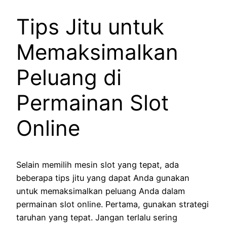
Tips Jitu untuk
Memaksimalkan
Peluang di
Permainan Slot
Online
Selain memilih mesin slot yang tepat, ada
beberapa tips jitu yang dapat Anda gunakan
untuk memaksimalkan peluang Anda dalam
permainan slot online. Pertama, gunakan strategi
taruhan yang tepat. Jangan terlalu sering