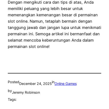
Dengan mengikuti cara dan tips di atas, Anda
memiliki peluang yang lebih besar untuk
memenangkan kemenangan besar di permainan
slot online. Namun, tetaplah bermain dengan
tanggung jawab dan jangan lupa untuk menikmati
permainan ini. Semoga artikel ini bermanfaat dan
selamat mencoba keberuntungan Anda dalam
permainan slot online!
Posted
in
December 24, 2025
Online Games
by
Jeremy Robinson
Tags: