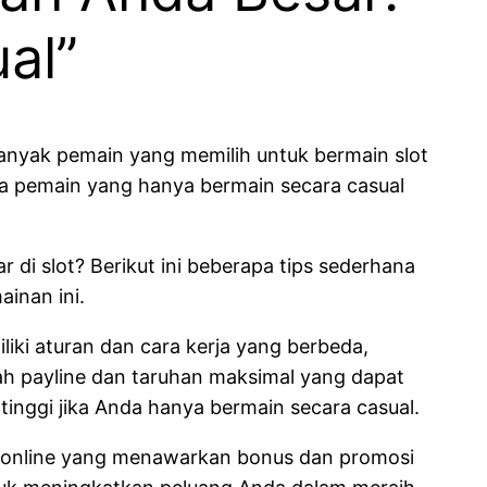
al”
Banyak pemain yang memilih untuk bermain slot
a pemain yang hanya bermain secara casual
i slot? Berikut ini beberapa tips sederhana
inan ini.
iki aturan dan cara kerja yang berbeda,
lah payline dan taruhan maksimal yang dapat
tinggi jika Anda hanya bermain secara casual.
udi online yang menawarkan bonus dan promosi