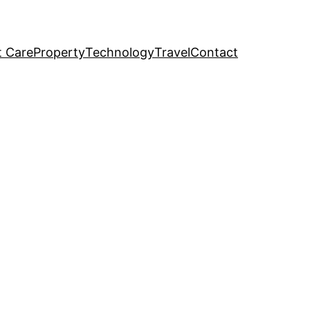
t Care
Property
Technology
Travel
Contact