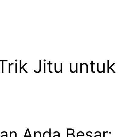
rik Jitu untuk
an Anda Besar: