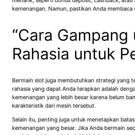
menarik, seperti bonus deposit, cashback, atau
kemenangan. Namun, pastikan Anda membaca sya
“Cara Gampang u
Rahasia untuk P
Bermain slot juga membutuhkan strategi yang te
rahasia yang dapat Anda terapkan adalah denga
kemenangan yang lebih besar karena belum ban
karakteristik dari mesin tersebut.
Selain itu, penting juga untuk menetapkan bata
kemenangan yang besar. Jika Anda bermain sec