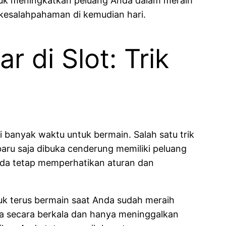
untuk meningkatkan peluang Anda dalam meraih
kesalahpahaman di kemudian hari.
di Slot: Trik
i banyak waktu untuk bermain. Salah satu trik
aru saja dibuka cenderung memiliki peluang
nda tetap memperhatikan aturan dan
tuk terus bermain saat Anda sudah meraih
a secara berkala dan hanya meninggalkan