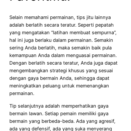
Selain memahami permainan, tips jitu lainnya
adalah berlatih secara teratur. Seperti pepatah
yang mengatakan “latihan membuat sempurna”,
hal ini juga berlaku dalam permainan. Semakin
sering Anda berlatih, maka semakin baik pula
kemampuan Anda dalam menguasai permainan.
Dengan berlatih secara teratur, Anda juga dapat
mengembangkan strategi khusus yang sesuai
dengan gaya bermain Anda, sehingga dapat
meningkatkan peluang untuk memenangkan
permainan.
Tip selanjutnya adalah memperhatikan gaya
bermain lawan. Setiap pemain memiliki gaya
bermain yang berbeda-beda. Ada yang agresif,
ada yang defensif, ada yang suka menyerang