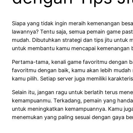
Siapa yang tidak ingin meraih kemenangan besar
lawannya? Tentu saja, semua pemain game past
mudah. Dibutuhkan strategi dan tips jitu untuk 
untuk membantu kamu mencapai kemenangan be
Pertama-tama, kenali game favoritmu dengan b
favoritmu dengan baik, kamu akan lebih mudah m
kamu pilih. Setiap server juga memiliki karakte
Selain itu, jangan ragu untuk berlatih terus m
kemampuanmu. Terkadang, pemain yang handal ad
untuk meningkatkan kemampuannya. Kamu juga b
menemukan yang paling sesuai dengan gaya b