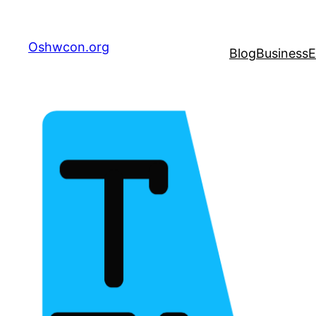
Skip
to
Oshwcon.org
Blog
Business
E
content