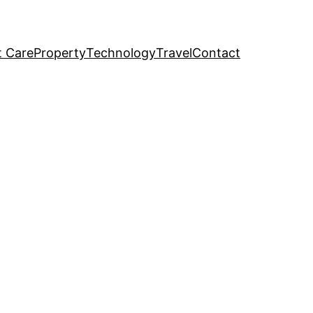
t Care
Property
Technology
Travel
Contact