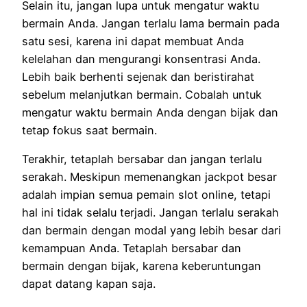
Selain itu, jangan lupa untuk mengatur waktu
bermain Anda. Jangan terlalu lama bermain pada
satu sesi, karena ini dapat membuat Anda
kelelahan dan mengurangi konsentrasi Anda.
Lebih baik berhenti sejenak dan beristirahat
sebelum melanjutkan bermain. Cobalah untuk
mengatur waktu bermain Anda dengan bijak dan
tetap fokus saat bermain.
Terakhir, tetaplah bersabar dan jangan terlalu
serakah. Meskipun memenangkan jackpot besar
adalah impian semua pemain slot online, tetapi
hal ini tidak selalu terjadi. Jangan terlalu serakah
dan bermain dengan modal yang lebih besar dari
kemampuan Anda. Tetaplah bersabar dan
bermain dengan bijak, karena keberuntungan
dapat datang kapan saja.