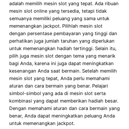
adalah memilih mesin slot yang tepat. Ada ribuan
mesin slot online yang tersedia, tetapi tidak
semuanya memiliki peluang yang sama untuk
memenangkan jackpot. Pilihlah mesin slot
dengan persentase pembayaran yang tinggi dan
perhatikan juga jumlah taruhan yang diperlukan
untuk memenangkan hadiah tertinggi. Selain itu,
pilih juga mesin slot dengan tema yang menarik
bagi Anda, karena ini juga dapat meningkatkan
kesenangan Anda saat bermain. Setelah memilih
mesin slot yang tepat, Anda perlu memahami
aturan dan cara bermain yang benar. Pelajari
simbol-simbol yang ada di mesin slot serta
kombinasi yang dapat memberikan hadiah besar.
Dengan memahami aturan dan cara bermain yang
benar, Anda dapat meningkatkan peluang Anda
untuk memenangkan jackpot.