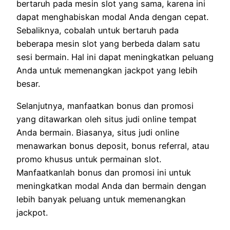
bertaruh pada mesin slot yang sama, karena ini
dapat menghabiskan modal Anda dengan cepat.
Sebaliknya, cobalah untuk bertaruh pada
beberapa mesin slot yang berbeda dalam satu
sesi bermain. Hal ini dapat meningkatkan peluang
Anda untuk memenangkan jackpot yang lebih
besar.
Selanjutnya, manfaatkan bonus dan promosi
yang ditawarkan oleh situs judi online tempat
Anda bermain. Biasanya, situs judi online
menawarkan bonus deposit, bonus referral, atau
promo khusus untuk permainan slot.
Manfaatkanlah bonus dan promosi ini untuk
meningkatkan modal Anda dan bermain dengan
lebih banyak peluang untuk memenangkan
jackpot.