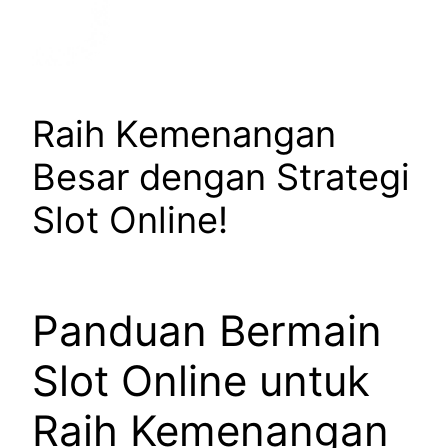
Raih Kemenangan
Besar dengan Strategi
Slot Online!
Panduan Bermain
Slot Online untuk
Raih Kemenangan