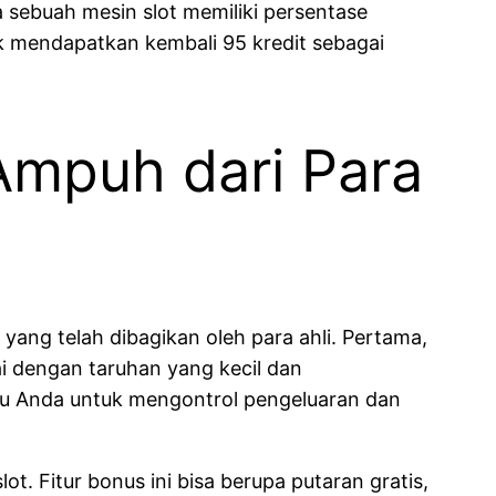
sebuah mesin slot memiliki persentase
k mendapatkan kembali 95 kredit sebagai
k Ampuh dari Para
yang telah dibagikan oleh para ahli. Pertama,
 dengan taruhan yang kecil dan
u Anda untuk mengontrol pengeluaran dan
t. Fitur bonus ini bisa berupa putaran gratis,