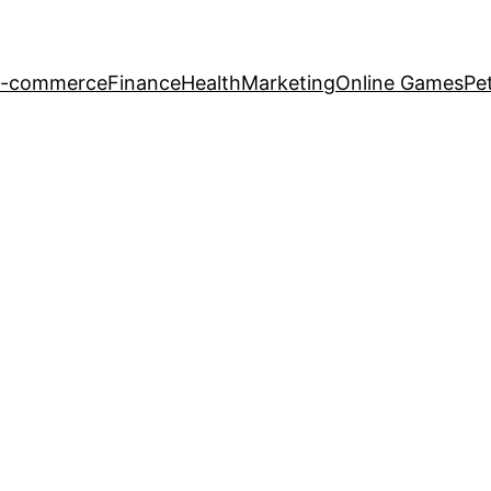
-commerce
Finance
Health
Marketing
Online Games
Pe