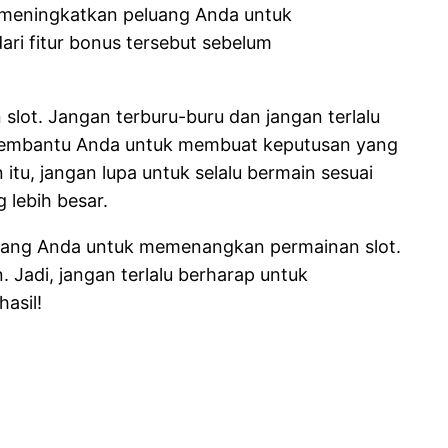
n meningkatkan peluang Anda untuk
i fitur bonus tersebut sebelum
slot. Jangan terburu-buru dan jangan terlalu
membantu Anda untuk membuat keputusan yang
itu, jangan lupa untuk selalu bermain sesuai
 lebih besar.
eluang Anda untuk memenangkan permainan slot.
 Jadi, jangan terlalu berharap untuk
asil!