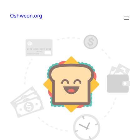
Skip
to
Oshwcon.org
content