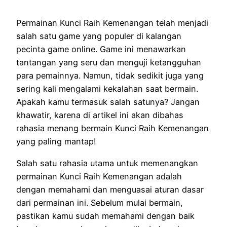
Permainan Kunci Raih Kemenangan telah menjadi
salah satu game yang populer di kalangan
pecinta game online. Game ini menawarkan
tantangan yang seru dan menguji ketangguhan
para pemainnya. Namun, tidak sedikit juga yang
sering kali mengalami kekalahan saat bermain.
Apakah kamu termasuk salah satunya? Jangan
khawatir, karena di artikel ini akan dibahas
rahasia menang bermain Kunci Raih Kemenangan
yang paling mantap!
Salah satu rahasia utama untuk memenangkan
permainan Kunci Raih Kemenangan adalah
dengan memahami dan menguasai aturan dasar
dari permainan ini. Sebelum mulai bermain,
pastikan kamu sudah memahami dengan baik