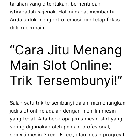
taruhan yang ditentukan, berhenti dan
istirahatlah sejenak. Hal ini dapat membantu
Anda untuk mengontrol emosi dan tetap fokus
dalam bermain.
“Cara Jitu Menang
Main Slot Online:
Trik Tersembunyi!”
Salah satu trik tersembunyi dalam memenangkan
judi slot online adalah dengan memilih mesin
yang tepat. Ada beberapa jenis mesin slot yang
sering digunakan oleh pemain profesional,
seperti mesin 3 reel, 5 reel, atau mesin progresif.