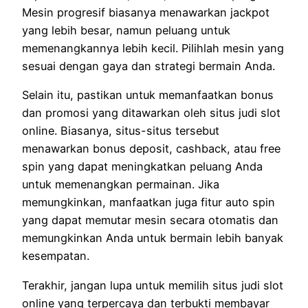
Mesin progresif biasanya menawarkan jackpot
yang lebih besar, namun peluang untuk
memenangkannya lebih kecil. Pilihlah mesin yang
sesuai dengan gaya dan strategi bermain Anda.
Selain itu, pastikan untuk memanfaatkan bonus
dan promosi yang ditawarkan oleh situs judi slot
online. Biasanya, situs-situs tersebut
menawarkan bonus deposit, cashback, atau free
spin yang dapat meningkatkan peluang Anda
untuk memenangkan permainan. Jika
memungkinkan, manfaatkan juga fitur auto spin
yang dapat memutar mesin secara otomatis dan
memungkinkan Anda untuk bermain lebih banyak
kesempatan.
Terakhir, jangan lupa untuk memilih situs judi slot
online yang terpercaya dan terbukti membayar