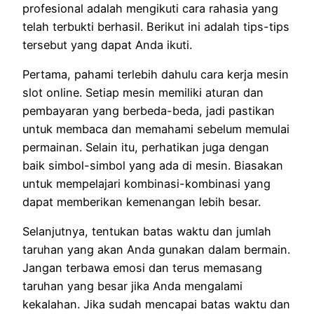
profesional adalah mengikuti cara rahasia yang
telah terbukti berhasil. Berikut ini adalah tips-tips
tersebut yang dapat Anda ikuti.
Pertama, pahami terlebih dahulu cara kerja mesin
slot online. Setiap mesin memiliki aturan dan
pembayaran yang berbeda-beda, jadi pastikan
untuk membaca dan memahami sebelum memulai
permainan. Selain itu, perhatikan juga dengan
baik simbol-simbol yang ada di mesin. Biasakan
untuk mempelajari kombinasi-kombinasi yang
dapat memberikan kemenangan lebih besar.
Selanjutnya, tentukan batas waktu dan jumlah
taruhan yang akan Anda gunakan dalam bermain.
Jangan terbawa emosi dan terus memasang
taruhan yang besar jika Anda mengalami
kekalahan. Jika sudah mencapai batas waktu dan