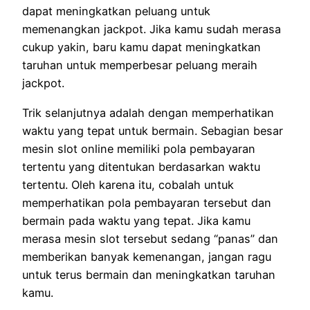
dapat meningkatkan peluang untuk
memenangkan jackpot. Jika kamu sudah merasa
cukup yakin, baru kamu dapat meningkatkan
taruhan untuk memperbesar peluang meraih
jackpot.
Trik selanjutnya adalah dengan memperhatikan
waktu yang tepat untuk bermain. Sebagian besar
mesin slot online memiliki pola pembayaran
tertentu yang ditentukan berdasarkan waktu
tertentu. Oleh karena itu, cobalah untuk
memperhatikan pola pembayaran tersebut dan
bermain pada waktu yang tepat. Jika kamu
merasa mesin slot tersebut sedang “panas” dan
memberikan banyak kemenangan, jangan ragu
untuk terus bermain dan meningkatkan taruhan
kamu.