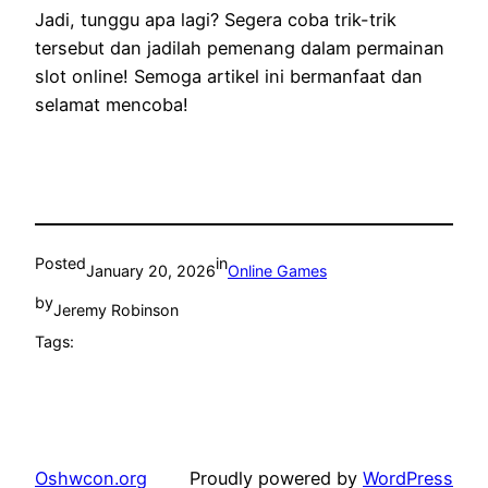
Jadi, tunggu apa lagi? Segera coba trik-trik
tersebut dan jadilah pemenang dalam permainan
slot online! Semoga artikel ini bermanfaat dan
selamat mencoba!
Posted
in
January 20, 2026
Online Games
by
Jeremy Robinson
Tags:
Oshwcon.org
Proudly powered by
WordPress