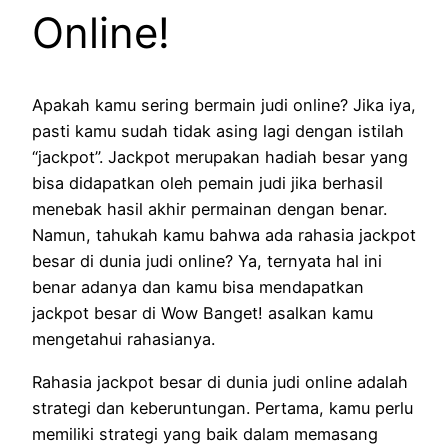
Online!
Apakah kamu sering bermain judi online? Jika iya,
pasti kamu sudah tidak asing lagi dengan istilah
“jackpot”. Jackpot merupakan hadiah besar yang
bisa didapatkan oleh pemain judi jika berhasil
menebak hasil akhir permainan dengan benar.
Namun, tahukah kamu bahwa ada rahasia jackpot
besar di dunia judi online? Ya, ternyata hal ini
benar adanya dan kamu bisa mendapatkan
jackpot besar di Wow Banget! asalkan kamu
mengetahui rahasianya.
Rahasia jackpot besar di dunia judi online adalah
strategi dan keberuntungan. Pertama, kamu perlu
memiliki strategi yang baik dalam memasang