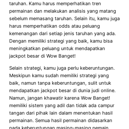
taruhan. Kamu harus memperhatikan tren
permainan dan melakukan analisis yang matang
sebelum memasang taruhan. Selain itu, kamu juga
harus memperhatikan odds atau peluang
kemenangan dari setiap jenis taruhan yang ada.
Dengan memiliki strategi yang baik, kamu bisa
meningkatkan peluang untuk mendapatkan
jackpot besar di Wow Banget!
Selain strategi, kamu juga perlu keberuntungan.
Meskipun kamu sudah memiliki strategi yang
baik, namun tanpa keberuntungan, sulit untuk
mendapatkan jackpot besar di dunia judi online.
Namun, jangan khawatir karena Wow Banget!
memiliki sistem yang adil dan tidak ada campur
tangan dari pihak lain dalam menentukan hasil
permainan. Semua hasil permainan didasarkan
pada keberuntungan masing-masing pemain.