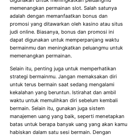
digunakan untuk meningkatkan peluangmu
memenangkan permainan slot. Salah satunya
adalah dengan memanfaatkan bonus dan
promosi yang ditawarkan oleh kasino atau situs
judi online. Biasanya, bonus dan promosi ini
dapat digunakan untuk memperpanjang waktu
bermainmu dan meningkatkan peluangmu untuk
memenangkan permainan.
Selain itu, penting juga untuk memperhatikan
strategi bermainmu. Jangan memaksakan diri
untuk terus bermain saat sedang mengalami
kekalahan yang beruntun. Istirahat dan ambil
waktu untuk memulihkan diri sebelum kembali
bermain. Selain itu, gunakan juga sistem
manajemen uang yang baik, seperti menetapkan
batas untuk berapa banyak uang yang akan kamu
habiskan dalam satu sesi bermain. Dengan