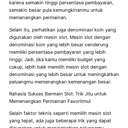
karena semakin tinggi persentase pembayaran,
semakin besar pula kemungkinanmu untuk
memenangkan permainan.
Selain itu, perhatikan juga denominasi koin yang
digunakan oleh mesin slot. Mesin slot dengan
denominasi koin yang lebih besar cenderung
memiliki persentase pembayaran yang lebih
tinggi. Jadi, jika kamu memiliki budget yang
cukup, lebih baik memilih mesin slot dengan
denominasi yang lebih besar untuk meningkatkan
peluangmu memenangkan kemenangan besar.
Rahasia Sukses Bermain Slot: Trik Jitu untuk
Memenangkan Permainan Favoritmu!
Selain faktor teknis seperti memilih mesin slot
yang tepat, ada juga beberapa trik yang dapat