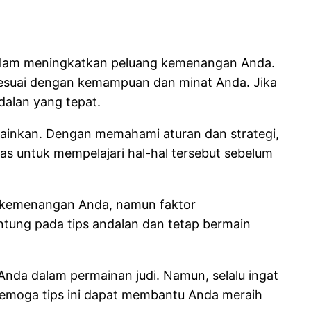
 dalam meningkatkan peluang kemenangan Anda.
 sesuai dengan kemampuan dan minat Anda. Jika
dalan yang tepat.
 mainkan. Dengan memahami aturan dan strategi,
s untuk mempelajari hal-hal tersebut sebelum
g kemenangan Anda, namun faktor
ntung pada tips andalan dan tetap bermain
nda dalam permainan judi. Namun, selalu ingat
Semoga tips ini dapat membantu Anda meraih