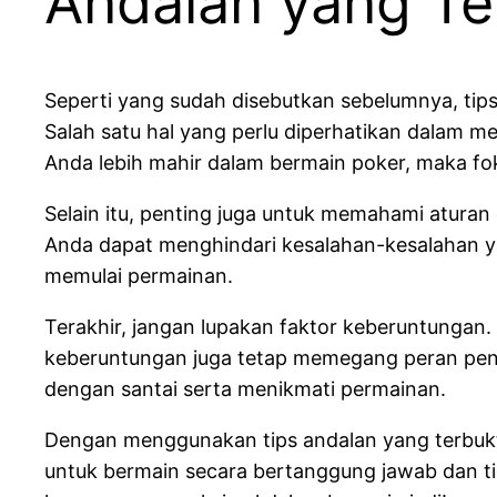
Andalan yang Ter
Seperti yang sudah disebutkan sebelumnya, tip
Salah satu hal yang perlu diperhatikan dalam 
Anda lebih mahir dalam bermain poker, maka fo
Selain itu, penting juga untuk memahami atura
Anda dapat menghindari kesalahan-kesalahan ya
memulai permainan.
Terakhir, jangan lupakan faktor keberuntunga
keberuntungan juga tetap memegang peran penti
dengan santai serta menikmati permainan.
Dengan menggunakan tips andalan yang terbukt
untuk bermain secara bertanggung jawab dan t