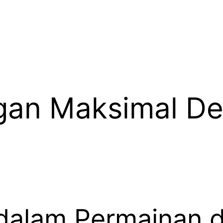
an Maksimal De
dalam Permainan 