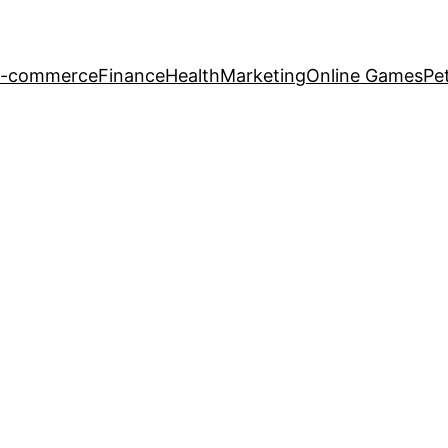
-commerce
Finance
Health
Marketing
Online Games
Pe