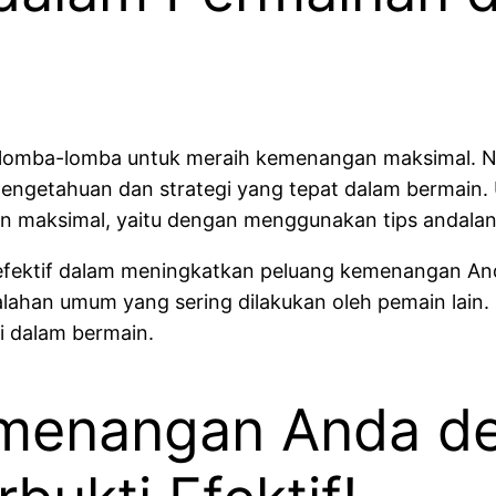
erlomba-lomba untuk meraih kemenangan maksimal. N
 pengetahuan dan strategi yang tepat dalam bermain.
maksimal, yaitu dengan menggunakan tips andalan
i efektif dalam meningkatkan peluang kemenangan 
lahan umum yang sering dilakukan oleh pemain lain. S
 dalam bermain.
menangan Anda de