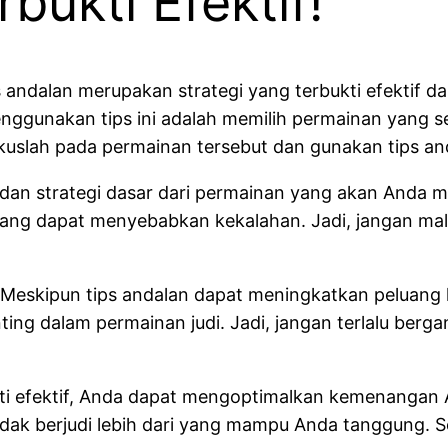
bukti Efektif!
s andalan merupakan strategi yang terbukti efektif
menggunakan tips ini adalah memilih permainan yang
kuslah pada permainan tersebut dan gunakan tips an
n dan strategi dasar dari permainan yang akan Anda
ng dapat menyebabkan kekalahan. Jadi, jangan mala
n. Meskipun tips andalan dapat meningkatkan peluan
ng dalam permainan judi. Jadi, jangan terlalu berga
i efektif, Anda dapat mengoptimalkan kemenangan A
idak berjudi lebih dari yang mampu Anda tanggung. 