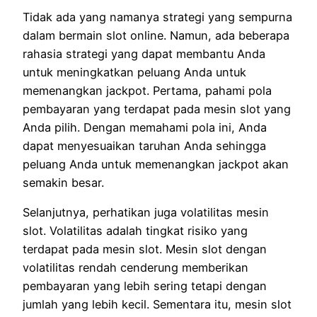
Tidak ada yang namanya strategi yang sempurna
dalam bermain slot online. Namun, ada beberapa
rahasia strategi yang dapat membantu Anda
untuk meningkatkan peluang Anda untuk
memenangkan jackpot. Pertama, pahami pola
pembayaran yang terdapat pada mesin slot yang
Anda pilih. Dengan memahami pola ini, Anda
dapat menyesuaikan taruhan Anda sehingga
peluang Anda untuk memenangkan jackpot akan
semakin besar.
Selanjutnya, perhatikan juga volatilitas mesin
slot. Volatilitas adalah tingkat risiko yang
terdapat pada mesin slot. Mesin slot dengan
volatilitas rendah cenderung memberikan
pembayaran yang lebih sering tetapi dengan
jumlah yang lebih kecil. Sementara itu, mesin slot