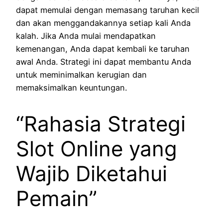
dapat memulai dengan memasang taruhan kecil
dan akan menggandakannya setiap kali Anda
kalah. Jika Anda mulai mendapatkan
kemenangan, Anda dapat kembali ke taruhan
awal Anda. Strategi ini dapat membantu Anda
untuk meminimalkan kerugian dan
memaksimalkan keuntungan.
“Rahasia Strategi
Slot Online yang
Wajib Diketahui
Pemain”