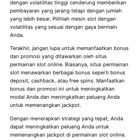
dengan volatilitas tinggi cenderung memberikan
pembayaran yang jarang tetapi dengan jumlah
yang lebih besar. Pilihlah mesin slot dengan
volatilitas yang sesuai dengan gaya bermain
Anda.
Terakhir, jangan lupa untuk memanfaatkan bonus
dan promosi yang ditawarkan oleh situs
permainan slot online. Biasanya, situs permainan
slot menawarkan berbagai bonus seperti bonus
deposit, cashback, atau free spins. Manfaatkan
bonus dan promosi ini untuk meningkatkan
modal Anda dan meningkatkan peluang Anda
untuk memenangkan jackpot.
Dengan menerapkan strategi yang tepat, Anda
dapat meningkatkan peluang Anda untuk
memenangkan jackpot di permainan slot online.