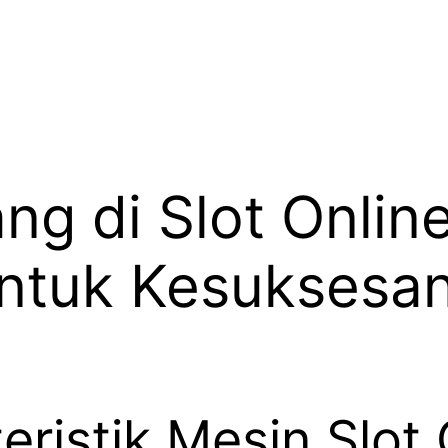
ng di Slot Onlin
ntuk Kesuksesan
ristik Mesin Slot 