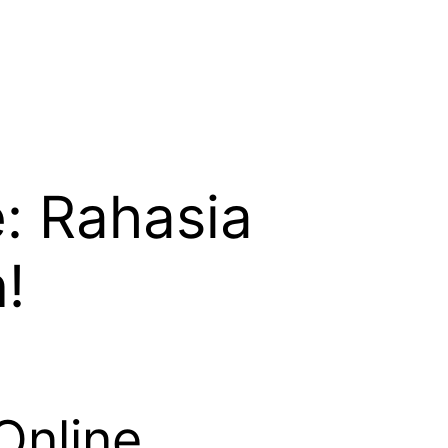
e: Rahasia
!
Online