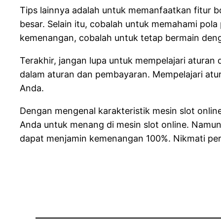
Tips lainnya adalah untuk memanfaatkan fitur 
besar. Selain itu, cobalah untuk memahami pol
kemenangan, cobalah untuk tetap bermain deng
Terakhir, jangan lupa untuk mempelajari aturan 
dalam aturan dan pembayaran. Mempelajari at
Anda.
Dengan mengenal karakteristik mesin slot onlin
Anda untuk menang di mesin slot online. Namun
dapat menjamin kemenangan 100%. Nikmati perm