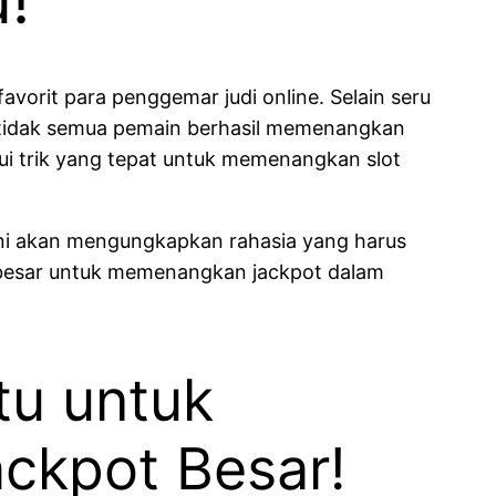
!
avorit para penggemar judi online. Selain seru
 tidak semua pemain berhasil memenangkan
i trik yang tepat untuk memenangkan slot
l ini akan mengungkapkan rahasia yang harus
h besar untuk memenangkan jackpot dalam
tu untuk
ackpot Besar!