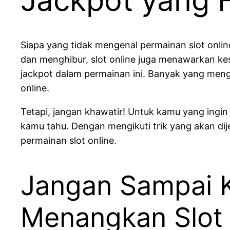
Jackpot yang 
Siapa yang tidak mengenal permainan slot online
dan menghibur, slot online juga menawarkan k
jackpot dalam permainan ini. Banyak yang men
online.
Tetapi, jangan khawatir! Untuk kamu yang ingin
kamu tahu. Dengan mengikuti trik yang akan di
permainan slot online.
Jangan Sampai Ke
Menangkan Slot 