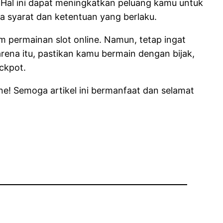
. Hal ini dapat meningkatkan peluang kamu untuk
syarat dan ketentuan yang berlaku.
am permainan slot online. Namun, tetap ingat
ena itu, pastikan kamu bermain dengan bijak,
ckpot.
ine! Semoga artikel ini bermanfaat dan selamat