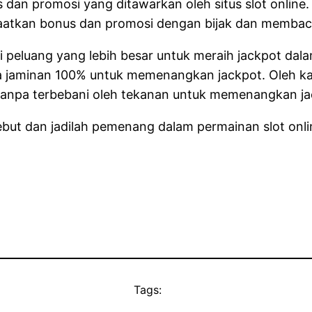
dan promosi yang ditawarkan oleh situs slot online
tkan bonus dan promosi dengan bijak dan membaca 
ki peluang yang lebih besar untuk meraih jackpot dal
da jaminan 100% untuk memenangkan jackpot. Oleh kar
anpa terbebani oleh tekanan untuk memenangkan ja
rsebut dan jadilah pemenang dalam permainan slot onl
Tags: